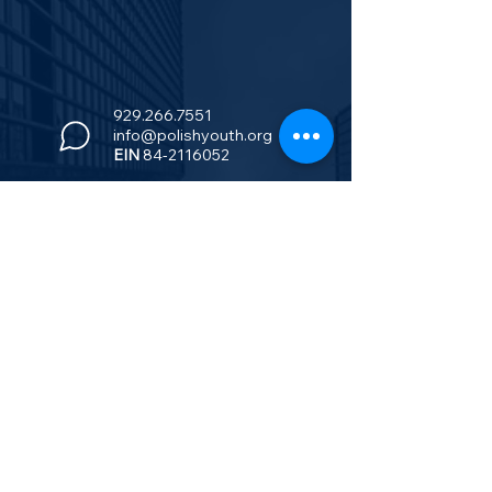
929.266.7551
info@polishyouth.org
EIN
84-2116052