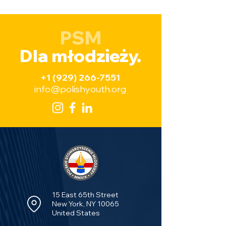
PSM
Dla młodzieży.
+1 (929) 266-7551
info@polishyouth.org
15 East 65th Street
New York, NY 10065
United States