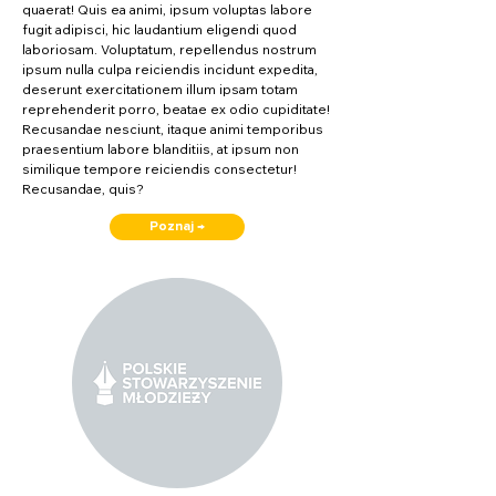
quaerat! Quis ea animi, ipsum voluptas labore
fugit adipisci, hic laudantium eligendi quod
laboriosam. Voluptatum, repellendus nostrum
ipsum nulla culpa reiciendis incidunt expedita,
deserunt exercitationem illum ipsam totam
reprehenderit porro, beatae ex odio cupiditate!
Recusandae nesciunt, itaque animi temporibus
praesentium labore blanditiis, at ipsum non
similique tempore reiciendis consectetur!
Recusandae, quis?
Poznaj →