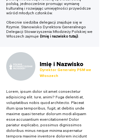
polską, jednocześnie promując wymianę
kulturalną i rozwijając umiejętności przywódcze
wśród młodych członków.
Obecnie siedziba delegacji znajduje się w
Rzymie. Stanowisko Dyrektora Generalnego
Delegacji Stowarzyszenia Młodzieży Polskiej we
Włoszech zajmuje
{Imię i nazwisko tutaj}
.
Imię i Nazwisko
Dyrektor Generalny PSM we
Włoszech
Lorem, ipsum dolor sit amet consectetur
adipisicing elit. Iure, animi? Fuga deleniti at,
voluptatibus nobis quod architecto. Placeat
illum ipsa temporibus, fugit, at debitis unde
maxime quasi tenetur dolorum modi aliquam
esse accusantium exercitationem! Dolor
pariatur explicabo, possimus dignissimos
doloribus minus neque minima aspernatur
tempora maxime inventore dolorem incidunt