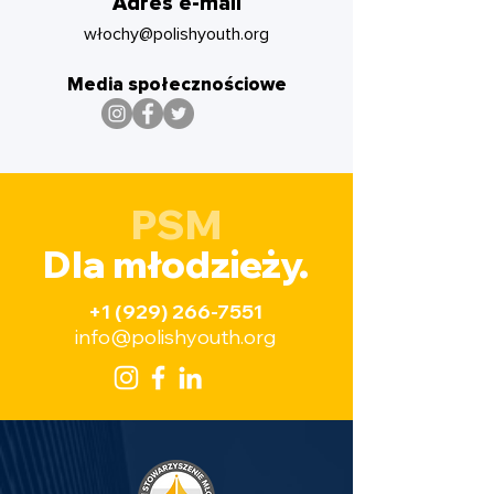
Adres e-mail
wł
ochy@polishyouth.org
Media społecznościowe
PSM
Dla młodzieży.
+1 (929) 266-7551
info@polishyouth.org