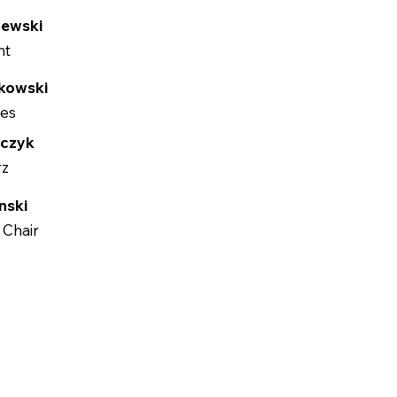
zewski
nt
tkowski
es
wczyk
rz
nski
 Chair