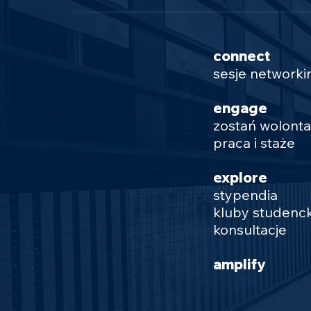
connect
sesje network
engage
zostań wolont
praca i staże
explore
stypendia
kluby studenck
konsultacje
amplify