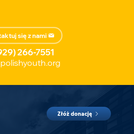
aktuj się z nami
929) 266-7551
polishyouth.org
Złóż donację