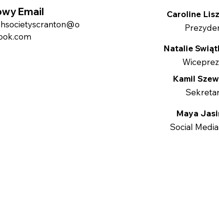
owy Email
Caroline Lis
ishsocietyscranton@o
Prezyde
look.com
Natalie Swią
Wiceprez
Kamil Sze
Sekreta
Maya Jasi
Social Media