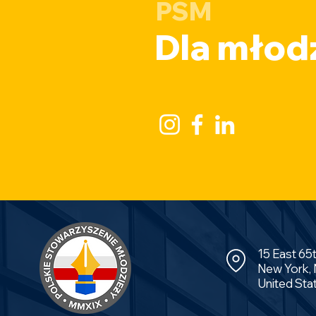
PSM
Dla młodz
15 East 65
New York,
United Sta