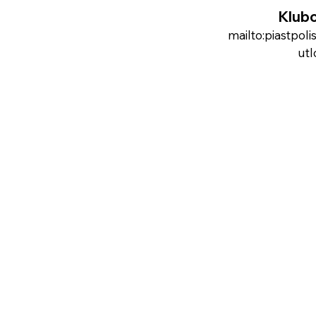
Klub
mailto:
piastpol
ut