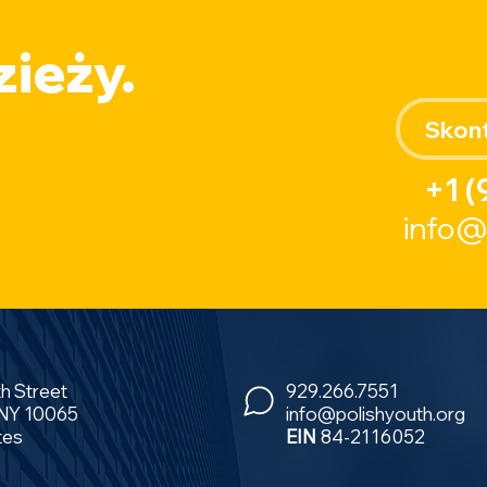
ieży.
Skont
+1 (
info@
th Street
929.266.7551
 NY 10065
info@polishyouth.org
tes
EIN
84-2116052