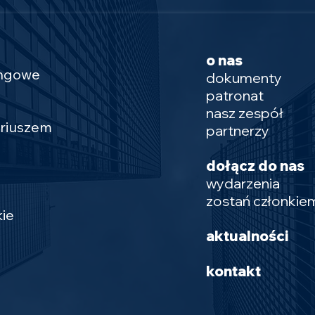
o nas
ingowe
dokumenty
patronat
nasz zespół
ariuszem
partnerzy
dołącz do nas
wydarzenia
zostań członkie
ie
aktualności
kontakt