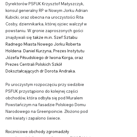
Dyrektorów PSFUK Krzysztof Matyszczyk, 
konsul generalny RP w Nowym Jorku Adrian 
Kubicki, oraz obecna na uroczystości Rita 
Cosby, dziennikarka, której ojciec walczył w 
powstaniu. W gronie zaproszonych gości 
znajdywali się
 także m.in. Szef Sztabu 
Radnego Miasta Nowego Jorku Roberta 
Holdena  Daniel Kurzyna, Prezes Instytutu 
Józefa Piłsudskiego dr Iwona Korga, oraz 
Prezes Centrali Polskich Szkół 
Dokształcających dr Dorota Andraka.
Po uroczystym rozpoczęciu przy siedzibie 
PSFUK przystąpiono do kolejnej części 
obchodów, która odbyła się pod Muralem 
Powstańczym na fasadzie Polskiego Domu 
Narodowego na Greenpoincie. Złożono pod 
nim kwiaty i zapalono świece.
Rocznicowe obchody zgromadziły 