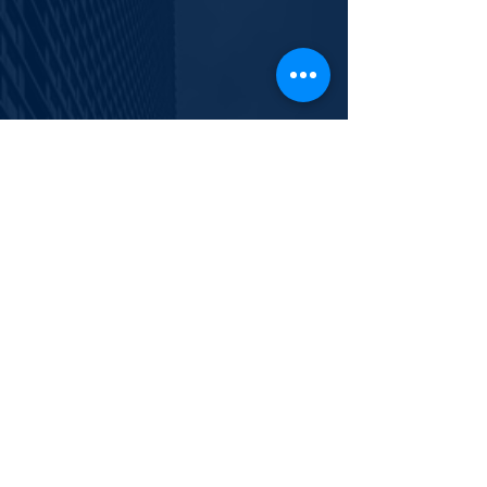
929.266.7551
info@polishyouth.org
EIN
84-2116052