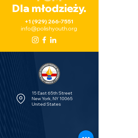
Dla młodzieży.
+1 (929) 266-7551
Dzień Przyjaźni Polsko-
Polonia w serc
info@polishyouth.org
Francuskiej w Chicago
Manhattanu o
Podkreśla Wspólną
hołd św. Jano
Historię oraz Przyszłą
Pawłowi II
Współpracę
15 East 65th Street
New York, NY 10065
United States