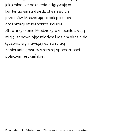
jaką młodsze pokolenia odgrywają w 
kontynuowaniu dziedzictwa swoich 
przodków. Maszerując obok polskich 
organizacji studenckich, Polskie 
Stowarzyszenie Młodzieży wzmocniło swoją 
misję, zapewniając młodym ludziom okazję do 
łączenia się, nawiązywania relacji i 
zabierania głosu w szerszej społeczności 
polsko-amerykańskiej.
Parada 3 Maja w Chicago po raz kolejny 