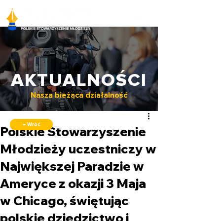
AKTUALNOŚCI
Nasza bieżąca działalność
← Wróć
Polskie Stowarzyszenie
Młodzieży uczestniczy w
Największej Paradzie w
Ameryce z okazji 3 Maja
w Chicago, świętując
polskie dziedzictwo i