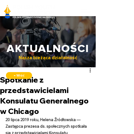
AKTUALNOŚCI
Nasza bieżąca działalność
← Wróć
Spotkanie z
przedstawicielami
Konsulatu Generalnego
w Chicago
20 lipca 2019 roku, Helena Źródłowska — 
Zastępca prezesa ds. społecznych spotkała 
się z przedstawicielami Konsulatu 