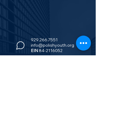
929.266.7551
info@polishyouth.org
EIN
84-2116052