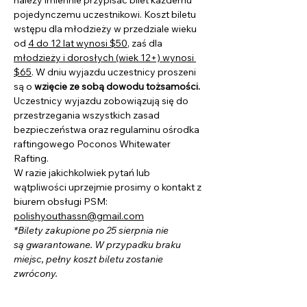
należy imiennie przypisać bilet każdemu 
pojedynczemu uczestnikowi. Koszt biletu 
wstępu dla młodzieży w przedziale wieku 
od 
4 do 12 lat wynosi $50
, zaś dla 
młodzieży i dorosłych (wiek 12+) wynosi 
$65
. W dniu wyjazdu uczestnicy proszeni 
są o 
wzięcie ze sobą dowodu tożsamości.
Uczestnicy wyjazdu zobowiązują się do 
przestrzegania wszystkich zasad 
bezpieczeństwa oraz regulaminu ośrodka 
raftingowego Poconos Whitewater 
Rafting.
W razie jakichkolwiek pytań lub 
wątpliwości uprzejmie prosimy o kontakt z 
biurem obsługi PSM: 
polishyouthassn@gmail.com
*Bilety zakupione po 25 sierpnia nie 
są gwarantowane. W przypadku braku 
miejsc, pełny koszt biletu zostanie 
zwrócony.