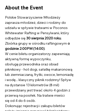
About the Event
Polskie Stowarzyszenie Młodzieży 
zaprasza młodzież, dzieci i rodziny do 
udziału w spływie tratwami w Poconos 
Whitewater Rafting w Pensylwanii, który 
odbędzie się 
30 sierpnia 2020 roku
. 
Zbiórka grupy w ośrodku raftingowym 
o 
godzinie 2:00PM (14:00)
.
W cenie biletu organizatorzy zapewniają 
aktywną formę wypoczynku, 
obsługę przewodnika oraz obiad 
piknikowy - hot dogi, sałatkę makaronową 
lub ziemniaczaną, frytki, owoce, lemoniadę 
i wodę... klasyczny piknik rodzinny! Spływ 
na dystansie 13 kilometrów (8 mil) 
przewidziany jest trwać około 4 godzin z 
przerwą na posiłek. Na tratwie mieści 
się od 4 do 6 osób.
Dokonując rejestracji i zakupu biletów 