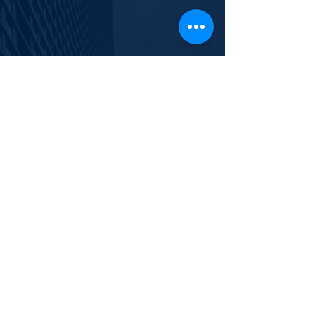
info@polishyouth.org
EIN
84-2116052