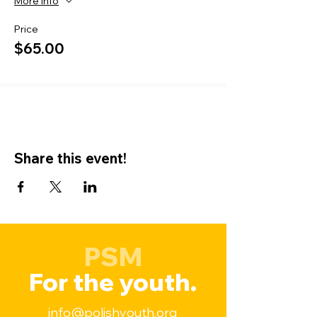
More info
Price
$65.00
Share this event!
PSM
For the youth.
info@polishyouth.org